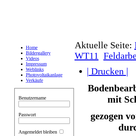
Aktuelle Seite:
Home
Bildergallery
WT11
Feldarbe
Videos
Impressum
| Drucken |
Weblinks
Photovoltaikanlage
Verkäufe
Bodenbearb
mit
Sc
Benutzername
gezogen vo
Passwort
dur
Angemeldet bleiben