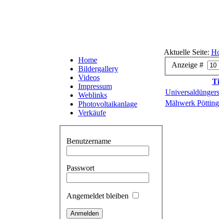
Aktuelle Seite:
H
Home
Anzeige #
Bildergallery
Videos
Ti
Impressum
Universaldüngers
Weblinks
Mähwerk Pöttin
Photovoltaikanlage
Verkäufe
Benutzername
Passwort
Angemeldet bleiben