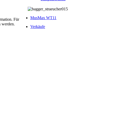
MusMax WT11
rmation. Für
n werden.
Verkäufe