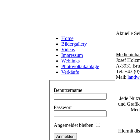
Aktuelle Se
Home
Bildergallery
Videos
Medieninha
Impressum
Josef Holzm
Weblinks
A-3931 Bru
Photovoltaikanlage
Tel. +43 (0
Verkäufe
Mail:
landwi
Benutzername
Jede Nutzu
und Grafik
Passwort
Medi
Angemeldet bleiben
Hiermit dis