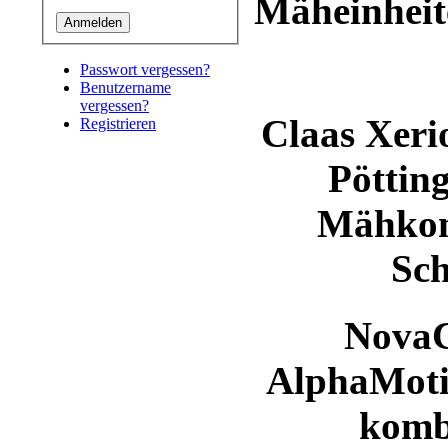
Mäheinheit
Passwort vergessen?
Benutzername
vergessen?
Claas Xeri
Registrieren
Pöttin
Mähkom
Sch
NovaC
AlphaMoti
komb