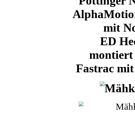
Pöttinger
AlphaMotio
mit N
ED He
montiert
Fastrac mi