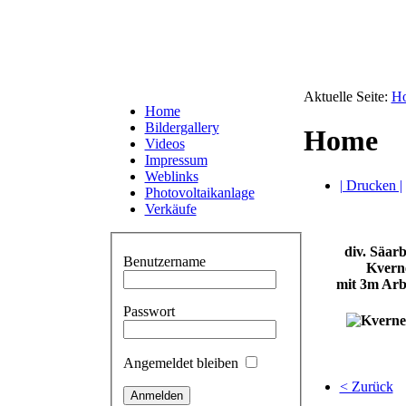
Aktuelle Seite:
H
Home
Bildergallery
Home
Videos
Impressum
Weblinks
| Drucken |
Photovoltaikanlage
Verkäufe
div. Säar
Benutzername
Kvern
mit 3m Arbe
Passwort
Angemeldet bleiben
< Zurück