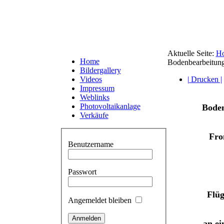
Aktuelle Seite:
H
Home
Bodenbearbeitun
Bildergallery
Videos
| Drucken |
Impressum
Weblinks
Photovoltaikanlage
Boden
Verkäufe
Fro
Benutzername
Passwort
Flüg
Angemeldet bleiben
an ei