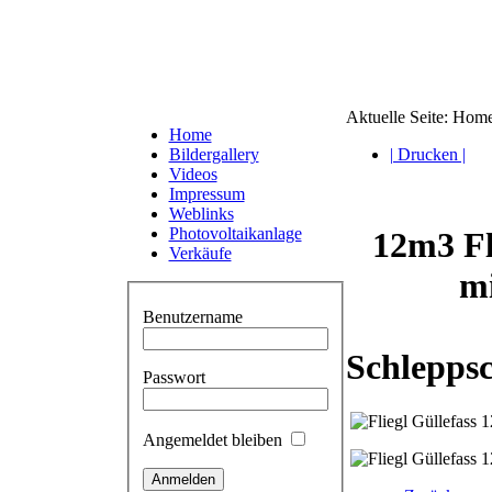
Aktuelle Seite:
Hom
Home
Bildergallery
| Drucken |
Videos
Impressum
Weblinks
Photovoltaikanlage
12m3 Fl
Verkäufe
mi
Benutzername
Schleppsc
Passwort
Angemeldet bleiben