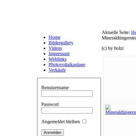
Aktuelle Seite:
H
Home
Mineraldüngerstr
Bildergallery
Videos
(c) by holzi
Impressum
Weblinks
Photovoltaikanlage
Verkäufe
Benutzername
Passwort
Angemeldet bleiben